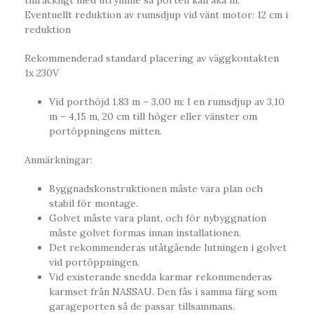
tillräckligt med utrymme så porten kan åka in.
Eventuellt reduktion av rumsdjup vid vänt motor: 12 cm i
reduktion
Rekommenderad standard placering av väggkontakten
1x 230V
Vid porthöjd 1,83 m – 3,00 m: I en rumsdjup av 3,10
m – 4,15 m, 20 cm till höger eller vänster om
portöppningens mitten.
Anmärkningar:
Byggnadskonstruktionen måste vara plan och
stabil för montage.
Golvet måste vara plant, och för nybyggnation
måste golvet formas innan installationen.
Det rekommenderas utåtgående lutningen i golvet
vid portöppningen.
Vid existerande snedda karmar rekommenderas
karmset från NASSAU. Den fås i samma färg som
garageporten så de passar tillsammans.