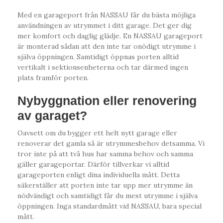
Med en garageport från NASSAU får du bästa möjliga
användningen av utrymmet i ditt garage. Det ger dig
mer komfort och daglig glädje. En NASSAU garageport
är monterad sådan att den inte tar onödigt utrymme i
själva öppningen. Samtidigt öppnas porten alltid
vertikalt i sektionsenheterna och tar därmed ingen
plats framför porten.
Nybyggnation eller renovering
av garaget?
Oavsett om du bygger ett helt nytt garage eller
renoverar det gamla så är utrymmesbehov detsamma. Vi
tror inte på att två hus har samma behov och samma
gäller garageportar. Därför tillverkar vi alltid
garageporten enligt dina individuella mått. Detta
säkerställer att porten inte tar upp mer utrymme än
nödvändigt och samtidigt får du mest utrymme i själva
öppningen. Inga standardmått vid NASSAU, bara special
mått.