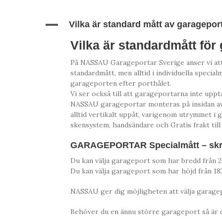
A
Vilka är standard mått av garagepor
Vilka är standardmått för
På NASSAU Garageportar Sverige anser vi att d
standardmått, men alltid i individuella speci
garageporten efter porthålet.
Vi ser också till att garageportarna inte up
NASSAU garageportar monteras på insidan av 
alltid vertikalt uppåt, varigenom utrymmet i 
skensystem, handsändare och Gratis frakt till
GARAGEPORTAR Specialmått – skrä
Du kan välja garageport som har bredd från
Du kan välja garageport som har höjd från 1
NASSAU ger dig möjligheten att välja garagep
Behöver du en ännu större garageport så är d