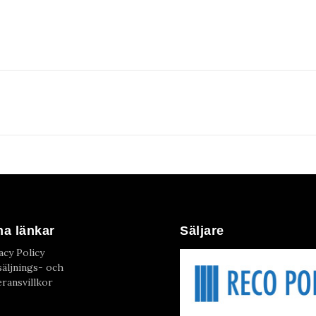
na länkar
Säljare
acy Policy
äljnings- och
ransvillkor