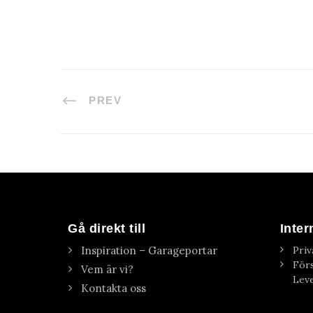
PREV
Gå direkt till
Inter
Inspiration – Garageportar
Priv
Förs
Vem är vi?
Leve
Kontakta oss