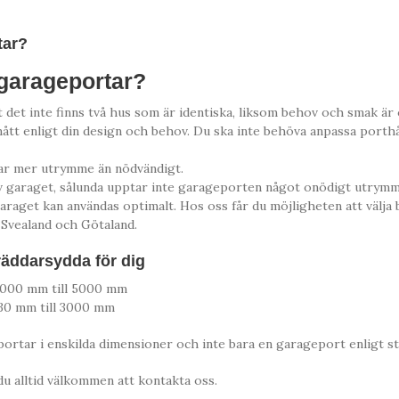
tar?
 garageportar?
et inte finns två hus som är identiska, liksom behov och smak är ol
almått enligt din design och behov. Du ska inte behöva anpassa port
ptar mer utrymme än nödvändigt.
garaget, sålunda upptar inte garageporten något onödigt utrymme
garaget kan användas optimalt. Hos oss får du möjligheten att välja
 Svealand och Götaland.
ddarsydda för dig
 2000 mm till 5000 mm
830 mm till 3000 mm
ortar i enskilda dimensioner och inte bara en garageport enligt s
u alltid välkommen att kontakta oss.