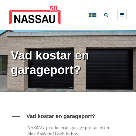
Vad kostar en
garageport?
A
Vad kostar en garageport?
NASSAU producerar garageportar efter
dina önskemål och behov.