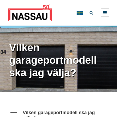
Vilken
garageportmodell
ska jag välja?
A
Vilken garageportmodell ska jag